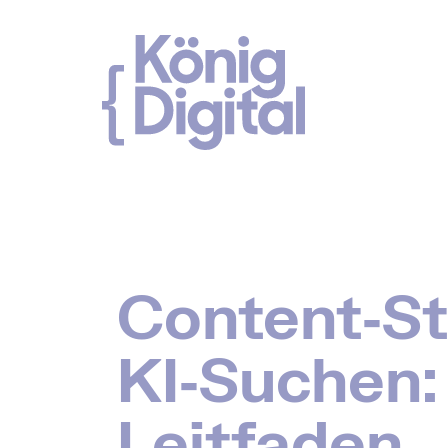
Springe zu:
Hauptinhalt
Content‑St
KI‑Suchen:
Leitfaden