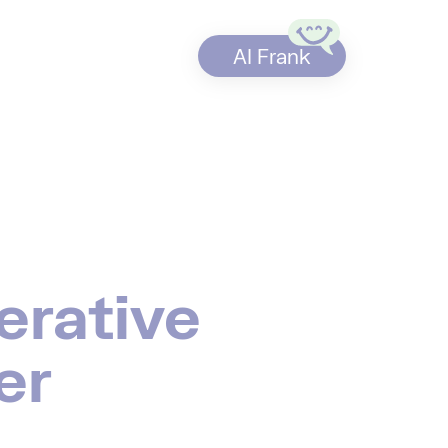
AI Frank
erative
er