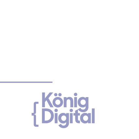
Ei
Wir bieten da
sichtbar und er